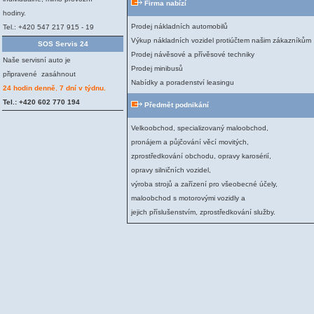
Firma nabízí
hodiny.
Prodej nákladních automobilů
Tel.: +420 547 217 915 - 19
Výkup nákladních vozidel protiúčtem našim zákazníkům
SOS Servis 24
Prodej návěsové a přívěsové techniky
Naše servisní auto je
Prodej minibusů
připravené zasáhnout
Nabídky a poradenství leasingu
24 hodin denně
,
7 dní v týdnu.
Tel.: +420 602 770 194
P
ředmět podnikání
Velkoobchod, specializovaný maloobchod,
pronájem a půjčování věcí movitých,
zprostředkování obchodu, opravy karosérií,
opravy silničních vozidel,
výroba strojů a zařízení pro všeobecné účely,
maloobchod s motorovými vozidly a
jejich příslušenstvím, zprostředkování služby.