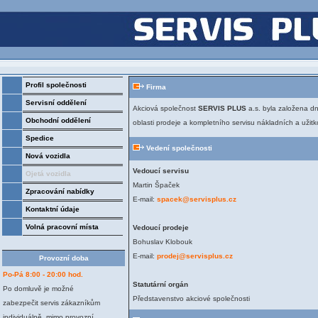
Profil společnosti
Firma
Servisní oddělení
Akciová společnost
SERVIS PLUS
a.s. byla založena dn
Obchodní oddělení
oblasti prodeje a kompletního servisu nákladních a užitk
Spedice
Vedení společnosti
Nová vozidla
Vedoucí servisu
Ojetá vozidla
Martin Špaček
Zpracování nabídky
E-mail:
spacek@servisplus.cz
Kontaktní údaje
Volná pracovní místa
Vedoucí prodeje
Bohuslav Klobouk
E-mail:
prodej@servisplus.cz
Provozní doba
Po-Pá 8:00 - 20:00 hod.
Statutární orgán
Po domluvě je možné
Představenstvo akciové společnosti
zabezpečit servis zákazníkům
individuálně, mimo provozní