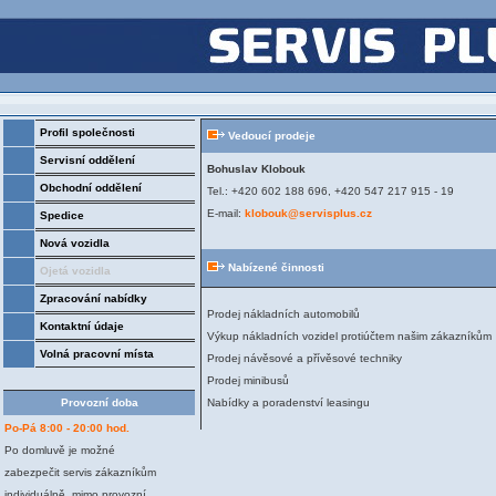
Profil společnosti
Vedoucí prodeje
Servisní oddělení
Bohuslav Klobouk
Obchodní oddělení
Tel.: +420 602 188 696,
+420 547 217 915 - 19
E-mail:
klobouk@servisplus.cz
Spedice
Nová vozidla
Nabízené činnosti
Ojetá vozidla
Zpracování nabídky
Prodej nákladních automobilů
Kontaktní údaje
Výkup nákladních vozidel protiúčtem našim zákazníkům
Volná pracovní místa
Prodej návěsové a přívěsové techniky
Prodej minibusů
Provozní doba
Nabídky a poradenství leasingu
Po-Pá 8:00 - 20:00 hod.
Po domluvě je možné
zabezpečit servis zákazníkům
individuálně, mimo provozní