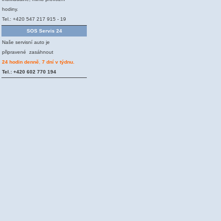
hodiny.
Tel.: +420 547 217 915 - 19
SOS Servis 24
Naše servisní auto je
připravené zasáhnout
24 hodin denně
,
7 dní v týdnu.
Tel.: +420 602 770 194